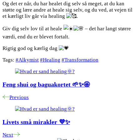
Og det er når, du har healet dig selv så meget, at du kan
støtte og lære andre at heale sig selv, og du ved, at vejen til
et kærligt liv går via healing
.
Giv dig selv lov til at heale
– det har langt større
værdi, end du er blevet fortalt.
Rigtig god og kærlig dag
Tags:
#Alkymist
#Healing
#Transformation
Post
Navigation
Feng shui og baguakortet 🌱✨🤩
Previous
Livets små mirakler 💜✨
Next