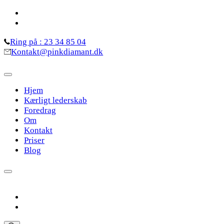
Skip
to
content
Ring på : 23 34 85 04
(Press
Kontakt@pinkdiamant.dk
Enter)
Hjem
Kærligt lederskab
Foredrag
Om
Kontakt
Priser
Blog