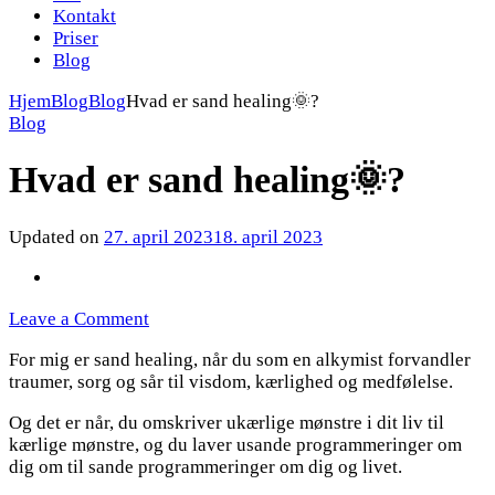
Kontakt
Priser
Blog
Hjem
Blog
Blog
Hvad er sand healing🌞?
Blog
Hvad er sand healing🌞?
Updated on
27. april 2023
18. april 2023
on
Leave a Comment
Hvad
For mig er sand healing, når du som en alkymist forvandler
er
traumer, sorg og sår til visdom, kærlighed og medfølelse.
sand
healing
Og det er når, du omskriver ukærlige mønstre i dit liv til
🌞?
kærlige mønstre, og du laver usande programmeringer om
dig om til sande programmeringer om dig og livet.