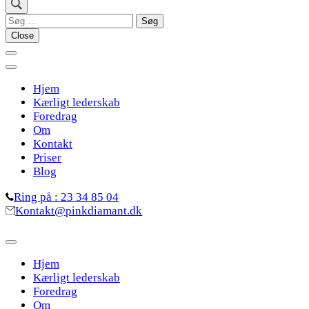
Søg
efter:
Close
Hjem
Kærligt lederskab
Foredrag
Om
Kontakt
Priser
Blog
Ring på : 23 34 85 04
Kontakt@pinkdiamant.dk
Hjem
Kærligt lederskab
Foredrag
Om