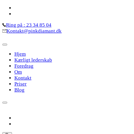
Skip
to
content
Ring på : 23 34 85 04
(Press
Kontakt@pinkdiamant.dk
Enter)
Hjem
Kærligt lederskab
Foredrag
Om
Kontakt
Priser
Blog