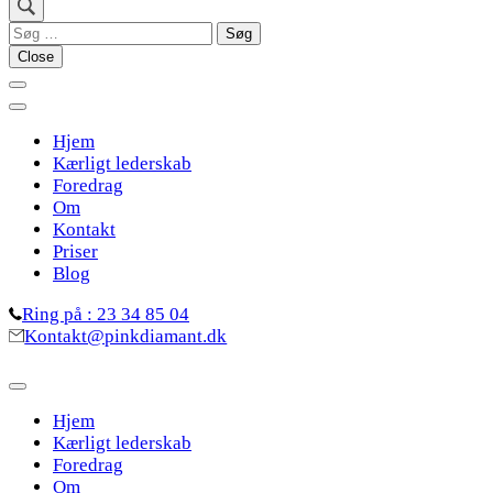
Søg
efter:
Close
Hjem
Kærligt lederskab
Foredrag
Om
Kontakt
Priser
Blog
Ring på : 23 34 85 04
Kontakt@pinkdiamant.dk
Hjem
Kærligt lederskab
Foredrag
Om