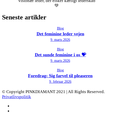
Visionær leder, der elsker kærligt lederskab
💚
Seneste artikler
Blog
Det feminine leder vejen
9. marts 2026
Blog
Det sunde feminine i os 💝
9. marts 2026
Blog
Foredrag: Sig farvel til pleaseren
9. februar 2026
© Copyright PINKDIAMANT 2021 | All Rights Reserved.
Privatlivspolitik