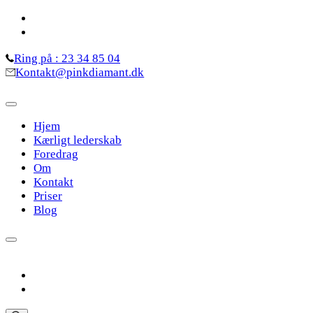
Skip
to
content
Ring på : 23 34 85 04
(Press
Kontakt@pinkdiamant.dk
Enter)
Hjem
Kærligt lederskab
Foredrag
Om
Kontakt
Priser
Blog