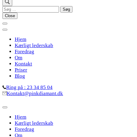
Søg
efter:
Close
Hjem
Kærligt lederskab
Foredrag
Om
Kontakt
Priser
Blog
Ring på : 23 34 85 04
Kontakt@pinkdiamant.dk
Hjem
Kærligt lederskab
Foredrag
Om