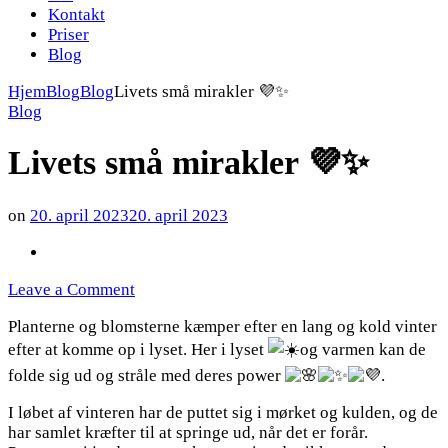
Kontakt
Priser
Blog
Hjem
Blog
Blog
Livets små mirakler 💜✨
Blog
Livets små mirakler 💜✨
on
20. april 2023
20. april 2023
on
Leave a Comment
Livets
Planterne og blomsterne kæmper efter en lang og kold vinter
små
mirakler
efter at komme op i lyset. Her i lyset
og varmen kan de
💜
folde sig ud og stråle med deres power
.
✨
I løbet af vinteren har de puttet sig i mørket og kulden, og de
har samlet kræfter til at springe ud, når det er forår.