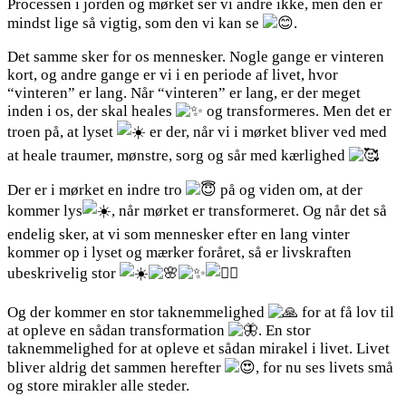
Processen i jorden og mørket ser vi andre ikke, men den er
mindst lige så vigtig, som den vi kan se
.
Det
samme sker for os mennesker. Nogle gange er vinteren
kort, og andre gange er vi i en periode af livet, hvor
“vinteren” er lang. Når “vinteren” er lang, er der meget
inden i os, der skal heales
og transformeres. Men det er
troen på, at lyset
er der, når vi i mørket bliver ved med
at heale traumer, mønstre, sorg og sår med kærlighed
Der er i mørket en indre tro
på og viden om, at der
kommer lys
, når mørket er transformeret. Og når det så
endelig sker, at vi som mennesker efter en lang vinter
kommer op i lyset og mærker foråret, så er livskraften
ubeskrivelig stor
Og der kommer en stor taknemmelighed
for at få lov til
at opleve en sådan transformation
. En stor
taknemmelighed for at opleve et sådan mirakel i livet. Livet
bliver aldrig det sammen herefter
, for nu ses livets små
og store mirakler alle steder.