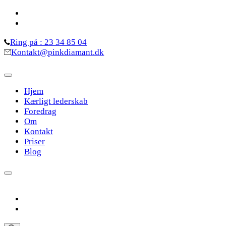
Skip
to
content
Ring på : 23 34 85 04
(Press
Kontakt@pinkdiamant.dk
Enter)
Hjem
Kærligt lederskab
Foredrag
Om
Kontakt
Priser
Blog