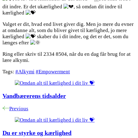
liv
dit indre. Er det ukærlighed
, så omdan dit indre til
💝
kærlighed
Valget er dit, hvad end livet giver dig. Men jo mere du evner
at omdanne alt, som du bliver givet til kærlighed, jo mere
kærlighed
skaber du i dit indre, og det er det, som du
længes efter
Ring eller skriv til 2334 8504, når du en dag får brug for at
lære alkymi.
Tags:
#Alkymi
#Empowerment
Post
Navigation
Vandbærerens tidsalder
Previous
Du er styrke og kærlighed