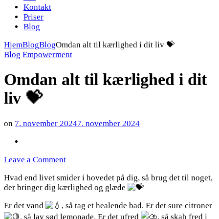
Kontakt
Priser
Blog
Hjem
Blog
Blog
Omdan alt til kærlighed i dit liv 💝
Blog
Empowerment
Omdan alt til kærlighed i dit
liv 💝
on
7. november 2024
7. november 2024
on
Leave a Comment
Omdan
Hvad end livet smider i hovedet på dig, så brug det til noget,
alt
der bringer dig kærlighed og glæde
til
kærlighed
Er det vand
, så tag et healende bad. Er det sure citroner
i
, så lav sød lemonade. Er det ufred
, så skab fred i
dit