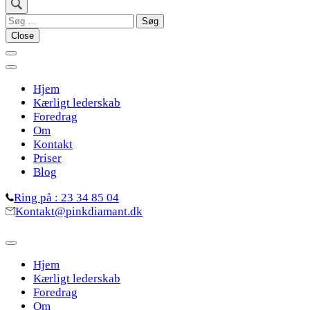
Søg
efter:
Close
Hjem
Kærligt lederskab
Foredrag
Om
Kontakt
Priser
Blog
Ring på : 23 34 85 04
Kontakt@pinkdiamant.dk
Hjem
Kærligt lederskab
Foredrag
Om