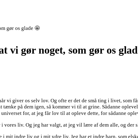
som gør os glade 🤩
at vi gør noget, som gør os gla
år vi giver os selv lov. Og ofte er det de små ting i livet, som få
at tænke på dem igen, så kommer vi til at grine. Sådanne oplevels
l universet for, at jeg får lov til at opleve dette, for sådanne op
er i vores liv. Og jeg har valgt, at jeg vil lære af dem alle, og 
 i mit indre liv og i mit ydre liv. Jeg har et indre barn, som elsk