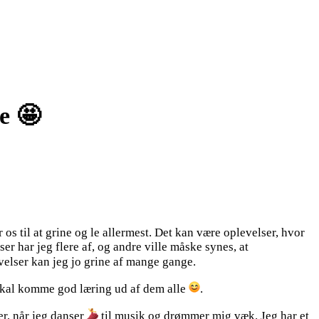
de 🤩
r os til at grine og le allermest. Det kan være oplevelser, hvor
er har jeg flere af, og andre ville måske synes, at
levelser kan jeg jo grine af mange gange.
der skal komme god læring ud af dem alle
.
er, når jeg danser
til musik og drømmer mig væk. Jeg har et