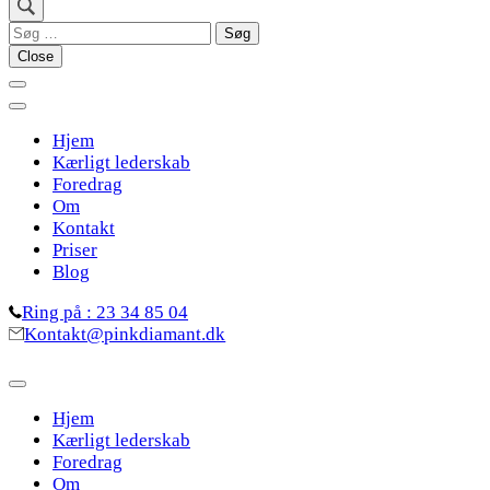
Søg
efter:
Close
Hjem
Kærligt lederskab
Foredrag
Om
Kontakt
Priser
Blog
Ring på : 23 34 85 04
Kontakt@pinkdiamant.dk
Hjem
Kærligt lederskab
Foredrag
Om