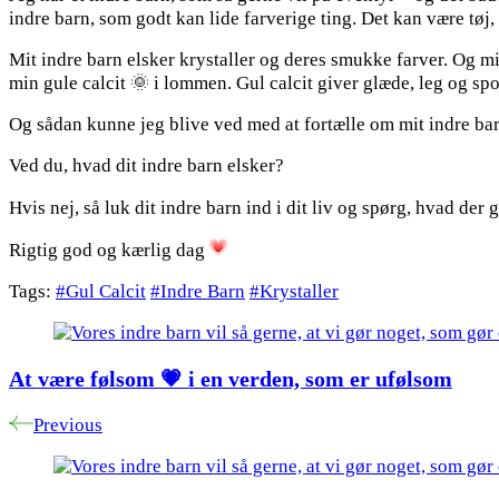
indre barn, som godt kan lide farverige ting. Det kan være tøj
gør
noget,
Mit indre barn elsker krystaller og deres smukke farver. Og mit
som
min gule calcit 🌞 i lommen. Gul calcit giver glæde, leg og spon
gør
os
Og sådan kunne jeg blive ved med at fortælle om mit indre bar
glade
🤩
Ved du, hvad dit indre barn elsker?
Hvis nej, så luk dit indre barn ind i dit liv og spørg, hvad der
Rigtig god og kærlig dag
Tags:
#Gul Calcit
#Indre Barn
#Krystaller
Post
Navigation
At være følsom 💗 i en verden, som er ufølsom
Previous