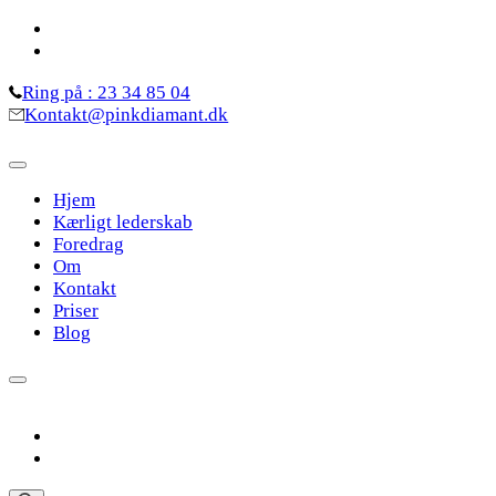
Skip
to
content
Ring på : 23 34 85 04
(Press
Kontakt@pinkdiamant.dk
Enter)
Hjem
Kærligt lederskab
Foredrag
Om
Kontakt
Priser
Blog