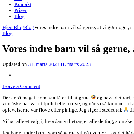
Kontakt
Priser
Blog
Hjem
Blog
Blog
Vores indre barn vil så gerne, at vi gør noget, 
Blog
Vores indre barn vil så gerne, 
Updated on
31. marts 2023
31. marts 2023
on
Leave a Comment
Vores
Der er så meget, som kan få os til at grine
og have det rart, n
indre
vi måske har været fjollet eller naive, og når vi så kommer til 
barn
oplevelserne var flove eller
vil
pinlige. Jeg siger i stedet tak
ti
så
Vi har alle et valg i, hvordan vi betragter alle de ting, som sk
gerne,
at
Jeg har et indre barn, som så gerne vil på eventyr – og det både
vi