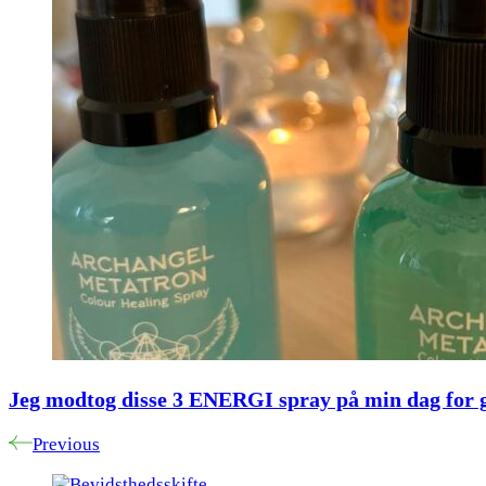
Jeg modtog disse 3 ENERGI spray på min dag for g
Previous