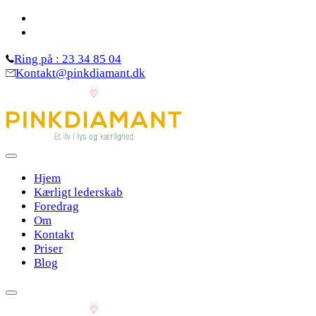
Skip
to
content
Ring på : 23 34 85 04
(Press
Kontakt@pinkdiamant.dk
Enter)
Hjem
Kærligt lederskab
Foredrag
Om
Kontakt
Priser
Blog