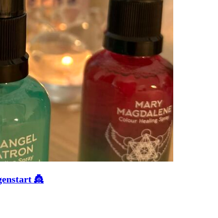
enstart 👸