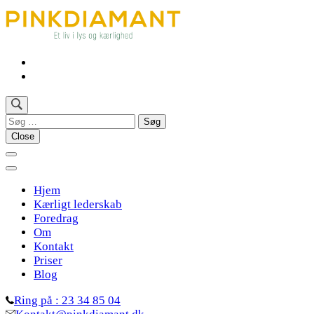
Søg
efter:
Close
Hjem
Kærligt lederskab
Foredrag
Om
Kontakt
Priser
Blog
Ring på : 23 34 85 04