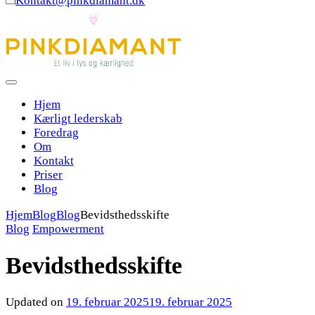
Kontakt@pinkdiamant.dk
Hjem
Kærligt lederskab
Foredrag
Om
Kontakt
Priser
Blog
Hjem
Blog
Blog
Bevidsthedsskifte
Blog
Empowerment
Bevidsthedsskifte
Updated on
19. februar 2025
19. februar 2025