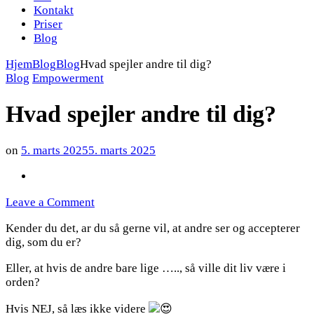
Kontakt
Priser
Blog
Hjem
Blog
Blog
Hvad spejler andre til dig?
Blog
Empowerment
Hvad spejler andre til dig?
on
5. marts 2025
5. marts 2025
on
Leave a Comment
Hvad
Kender du det, ar du så gerne vil, at andre ser og accepterer
spejler
dig, som du er?
andre
til
Eller, at hvis de andre bare lige ….., så ville dit liv være i
dig?
orden?
Hvis NEJ, så læs ikke videre