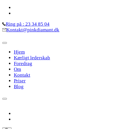
Skip
to
content
Ring på : 23 34 85 04
(Press
Kontakt@pinkdiamant.dk
Enter)
Hjem
Kærligt lederskab
Foredrag
Om
Kontakt
Priser
Blog