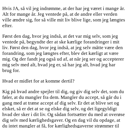
Hvis
JA, så vil jeg indrømme, at der har jeg været i mange år.
Alt for mange år. Jeg ventede på, at de andre eller verden
ville ændre sig, for så ville mit liv blive lige, som jeg længtes
efter.
Først den dag, hvor jeg indså, at det var mig selv, som jeg
ventede på, begyndte der at ske kærlige forandringer i mit
liv. Først den dag, hvor jeg indså, at jeg selv måtte være den
forandring, som jeg længtes efter, blev det kærligt at være
mig. Og der fandt jeg også ud af, at når jeg ser og accepterer
mig selv med alt, hvad jeg er, så har jeg alt, hvad jeg har
brug for.
Hvad er midlet for at komme dertil?
Kig på hvad andre spejler til dig, og giv dig selv det, som du
føler, at du mangler fra dem. Mangler du accept, så går du i
gang med at træne accept af dig selv. Er det at blive set og
elsket, så er det at se og elske dig selv, og det ligegyldigt
hvad der sker i dit liv. Og sådan fortsætter du med at overøse
dig selv med kærlighedsgaver. Og en dag vil du opdage, at
du intet mangler at få, for kærlighedsgaverne strømmer til