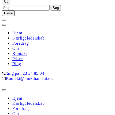
Søg
efter:
Close
Hjem
Kærligt lederskab
Foredrag
Om
Kontakt
Priser
Blog
Ring på : 23 34 85 04
Kontakt@pinkdiamant.dk
Hjem
Kærligt lederskab
Foredrag
Om