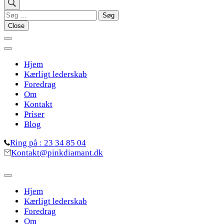
Søg
efter:
Close
Hjem
Kærligt lederskab
Foredrag
Om
Kontakt
Priser
Blog
Ring på : 23 34 85 04
Kontakt@pinkdiamant.dk
Hjem
Kærligt lederskab
Foredrag
Om