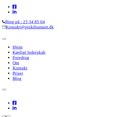
Skip
to
content
Ring på : 23 34 85 04
(Press
Kontakt@pinkdiamant.dk
Enter)
Hjem
Kærligt lederskab
Foredrag
Om
Kontakt
Priser
Blog