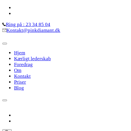
Skip
to
content
Ring på : 23 34 85 04
(Press
Kontakt@pinkdiamant.dk
Enter)
Hjem
Kærligt lederskab
Foredrag
Om
Kontakt
Priser
Blog