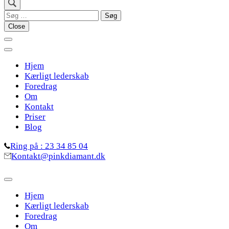
Søg
efter:
Close
Hjem
Kærligt lederskab
Foredrag
Om
Kontakt
Priser
Blog
Ring på : 23 34 85 04
Kontakt@pinkdiamant.dk
Hjem
Kærligt lederskab
Foredrag
Om