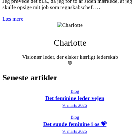
Jeg prøvede det bl.a., da jeg for to år siden mærkede, at jeg
skulle opsige mit job som regnskabschef. …
Læs mere
Charlotte
Visionær leder, der elsker kærligt lederskab
💚
Seneste artikler
Blog
Det feminine leder vejen
9. marts 2026
Blog
Det sunde feminine i os 💝
9. marts 2026