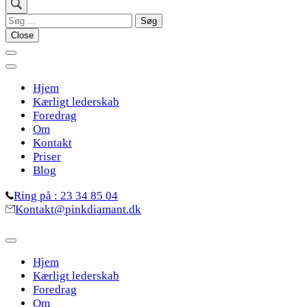
Søg
efter:
Close
Hjem
Kærligt lederskab
Foredrag
Om
Kontakt
Priser
Blog
Ring på : 23 34 85 04
Kontakt@pinkdiamant.dk
Hjem
Kærligt lederskab
Foredrag
Om