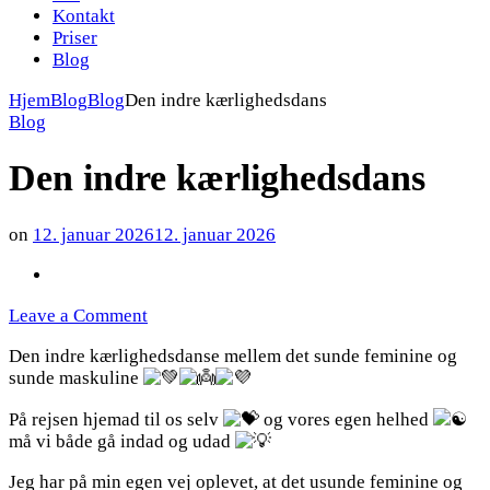
Kontakt
Priser
Blog
Hjem
Blog
Blog
Den indre kærlighedsdans
Blog
Den indre kærlighedsdans
on
12. januar 2026
12. januar 2026
on
Leave a Comment
Den
Den indre kærlighedsdanse mellem det sunde feminine og
indre
sunde maskuline
kærlighedsdans
På
rejsen hjemad til os selv
og vores egen helhed
må vi både gå indad og udad
Jeg har på min egen vej oplevet, at det usunde feminine og