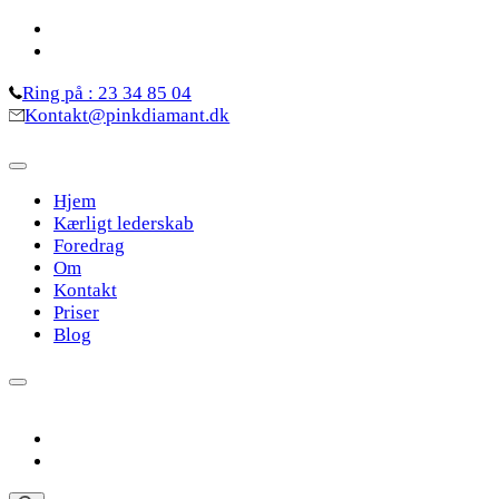
Skip
to
content
Ring på : 23 34 85 04
(Press
Kontakt@pinkdiamant.dk
Enter)
Hjem
Kærligt lederskab
Foredrag
Om
Kontakt
Priser
Blog