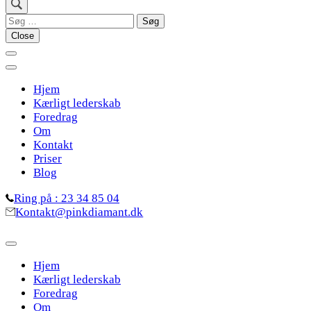
Søg
efter:
Close
Hjem
Kærligt lederskab
Foredrag
Om
Kontakt
Priser
Blog
Ring på : 23 34 85 04
Kontakt@pinkdiamant.dk
Hjem
Kærligt lederskab
Foredrag
Om