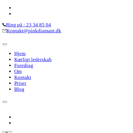
Skip
to
content
Ring på : 23 34 85 04
(Press
Kontakt@pinkdiamant.dk
Enter)
Hjem
Kærligt lederskab
Foredrag
Om
Kontakt
Priser
Blog