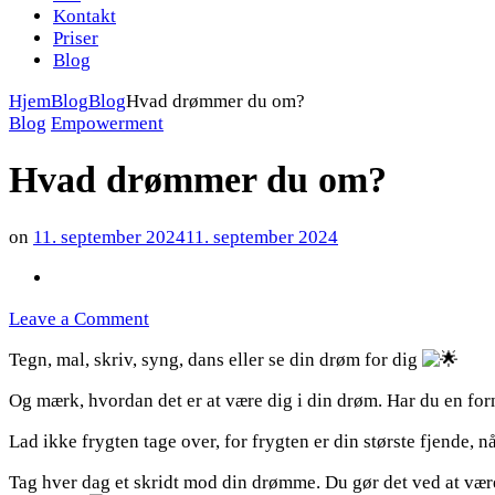
Kontakt
Priser
Blog
Hjem
Blog
Blog
Hvad drømmer du om?
Blog
Empowerment
Hvad drømmer du om?
on
11. september 2024
11. september 2024
on
Leave a Comment
Hvad
Tegn, mal, skriv, syng, dans eller se din drøm for dig
drømmer
du
Og mærk, hvordan det er at være dig i din drøm. Har du en fo
om?
Lad
ikke frygten tage over, for frygten er din største fjende,
Tag hver dag et skridt mod din drømme. Du gør det ved at væ