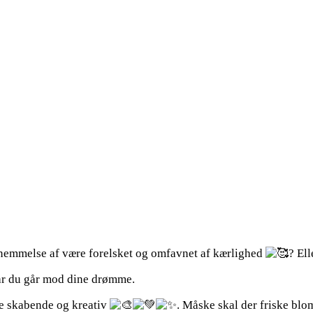
rnemmelse af være forelsket og omfavnet af kærlighed
? Ell
 når du går mod dine drømme.
re skabende og kreativ
. Måske skal der friske blo