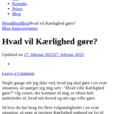
Kontakt
Priser
Blog
Hjem
Blog
Blog
Hvad vil Kærlighed gøre?
Blog
Empowerment
Hvad vil Kærlighed gøre?
Updated on
27. februar 2025
27. februar 2025
on
Leave a Comment
Hvad
Nogle gange når jeg ikke ved, hvad jeg skal gøre i en svær
vil
situation, så spørger jeg mig selv: ”Hvad ville Kærlighed
Kærlighed
gøre?” Og svaret, der kommer til mig, er oftest helt
gøre?
anderledes af, hvad mit hoved og mit ego ville gøre.
Så hvis du har brug for flere valgmuligheder i en svær
situation, så prøv at invitere Kærlighed ombord og lyt til