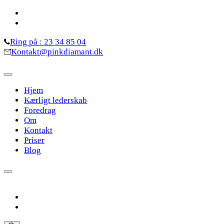
Skip
to
content
Ring på : 23 34 85 04
(Press
Kontakt@pinkdiamant.dk
Enter)
Hjem
Kærligt lederskab
Foredrag
Om
Kontakt
Priser
Blog