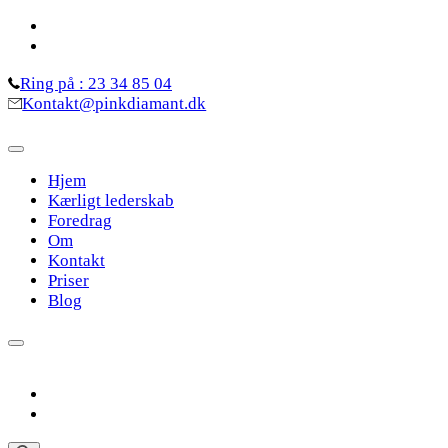
Skip
to
content
Ring på : 23 34 85 04
(Press
Kontakt@pinkdiamant.dk
Enter)
Hjem
Kærligt lederskab
Foredrag
Om
Kontakt
Priser
Blog