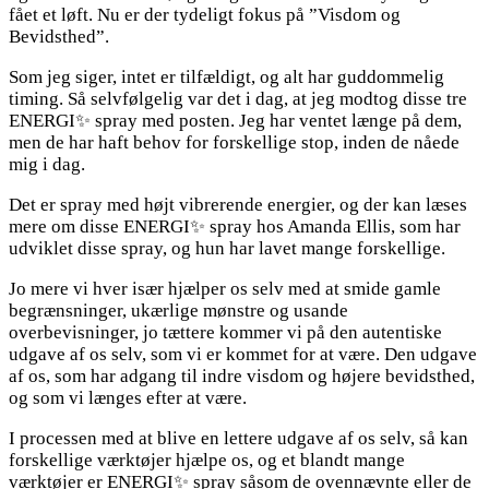
fået et løft. Nu er der tydeligt fokus på ”Visdom og
3
Bevidsthed”.
ENERGI
spray
Som jeg siger, intet er tilfældigt, og alt har guddommelig
på
timing. Så selvfølgelig var det i dag, at jeg modtog disse tre
min
ENERGI✨ spray med posten. Jeg har ventet længe på dem,
dag
men de har haft behov for forskellige stop, inden de nåede
for
mig i dag.
genstart
👸
Det er spray med højt vibrerende energier, og der kan læses
mere om disse ENERGI✨ spray hos Amanda Ellis, som har
udviklet disse spray, og hun har lavet mange forskellige.
Jo mere vi hver især hjælper os selv med at smide gamle
begrænsninger, ukærlige mønstre og usande
overbevisninger, jo tættere kommer vi på den autentiske
udgave af os selv, som vi er kommet for at være. Den udgave
af os, som har adgang til indre visdom og højere bevidsthed,
og som vi længes efter at være.
I processen med at blive en lettere udgave af os selv, så kan
forskellige værktøjer hjælpe os, og et blandt mange
værktøjer er ENERGI✨ spray såsom de ovennævnte eller de