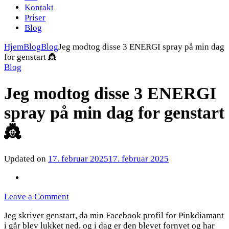
Kontakt
Priser
Blog
Hjem
Blog
Blog
Jeg modtog disse 3 ENERGI spray på min dag
for genstart 👸
Blog
Jeg modtog disse 3 ENERGI
spray på min dag for genstart
👸
Updated on
17. februar 2025
17. februar 2025
on
Leave a Comment
Jeg
Jeg skriver genstart, da min Facebook profil for Pinkdiamant
modtog
i går blev lukket ned, og i dag er den blevet fornyet og har
disse