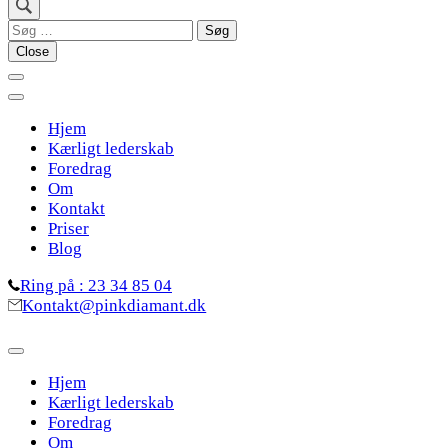
Søg
efter:
Close
Hjem
Kærligt lederskab
Foredrag
Om
Kontakt
Priser
Blog
Ring på : 23 34 85 04
Kontakt@pinkdiamant.dk
Hjem
Kærligt lederskab
Foredrag
Om