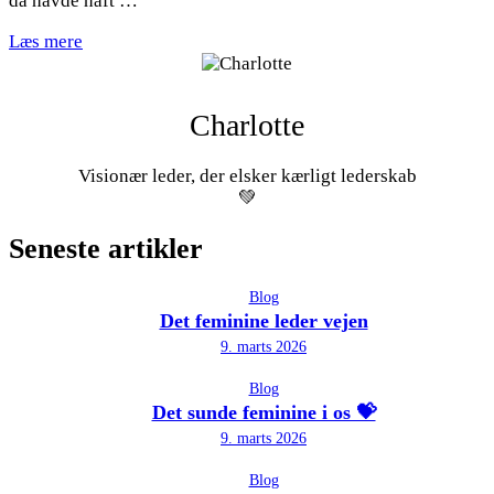
da havde haft …
Læs mere
Charlotte
Visionær leder, der elsker kærligt lederskab
💚
Seneste artikler
Blog
Det feminine leder vejen
9. marts 2026
Blog
Det sunde feminine i os 💝
9. marts 2026
Blog