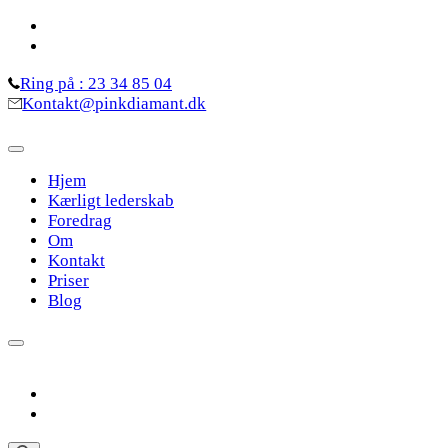
Skip
to
content
Ring på : 23 34 85 04
(Press
Kontakt@pinkdiamant.dk
Enter)
Hjem
Kærligt lederskab
Foredrag
Om
Kontakt
Priser
Blog