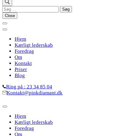
Søg
efter:
Close
Hjem
Kærligt lederskab
Foredrag
Om
Kontakt
Priser
Blog
Ring på : 23 34 85 04
Kontakt@pinkdiamant.dk
Hjem
Kærligt lederskab
Foredrag
Om